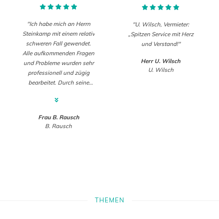
"Ich habe mich an Herrn
"U. Wilsch, Vermieter:
Steinkamp mit einem relativ
„Spitzen Service mit Herz
schweren Fall gewendet.
und Verstand!"
Alle aufkommenden Fragen
Herr U. Wilsch
und Probleme wurden sehr
U. Wilsch
professionell und zügig
bearbeitet. Durch seine
Hilfe konnten wir einen
sehr guten Kaufpreis
realisieren. Sehr
Frau B. Rausch
empfehlenswert."
B. Rausch
THEMEN