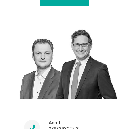
Anruf
089326302770